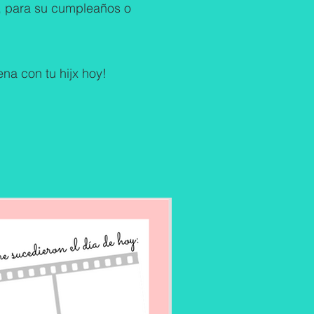
os, para su cumpleaños o
ena con tu hijx hoy!