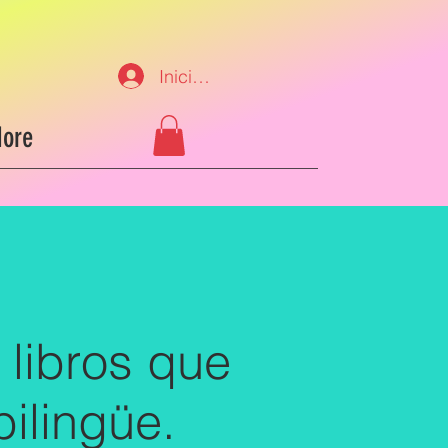
Iniciar sesión
ore
 libros que
bilingüe.